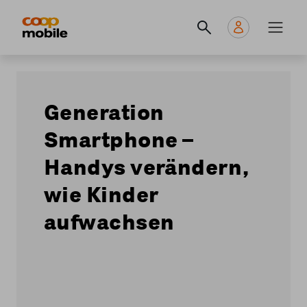
Skip
Navigate
Navigation
to
to
principale
main
home
content
page
Generation
Smartphone –
Handys verändern,
wie Kinder
aufwachsen