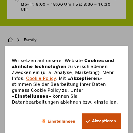
Mo–Fr: 8:00 – 18:00 Uhr | Sa: 8:30 – 16:30
Uhr
Breadcrumb
Family
Pied
Wir setzen auf unserer Website
Cookies und
Handy-Abos
ähnliche Technologien
zu verschiedenen
de
Zwecken ein (u. a. Analyse, Marketing). Mehr
Handy-Abos
page
Hilfe
Infos:
Cookie Policy
. Mit «
Akzeptieren
»
stimmen Sie der Bearbeitung Ihrer Daten
Prepaid-Karte
Supercard
gemäss Cookie Policy zu. Unter
Coop Mobile
«
Einstellungen
» können Sie
Optionen
Datenbearbeitungen ablehnen bzw. einstellen.
Prepaid aufladen
Kontakt
Smartphone
DE
Roaming & Ausland
Mein Konto
Akzeptieren
Einstellungen
Footer
Mehrwertdienste
Trophy
Rechtliche Informationen
Datenschutz