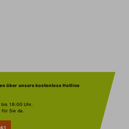
en über unsere kostenlose Hotline
0 bis 18:00 Uhr,
für Sie da.
361