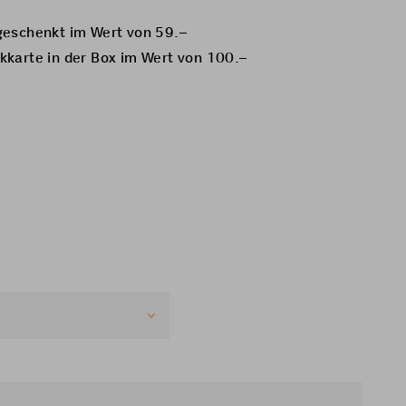
t
geschenkt im Wert von 59.–
kkarte in der Box im Wert von 100.–
abatt auf dem jeweils
l auf ein anderes