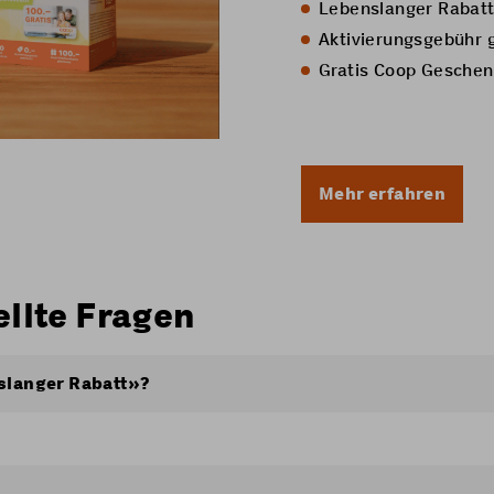
Lebenslanger Rabat
Aktivierungsgebühr 
Gratis Coop Geschen
Mehr erfahren
ellte Fragen
slanger Rabatt»?
 ein nominaler (betragsmässiger), zeitlich unbefristeter R
s. Der lebenslange Rabatt gilt nicht mehr bei einem Wechse
 bei Beendigung des Coop Mobile-Abos.