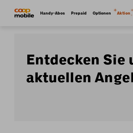
Skip
Navigate
to
to
Navigation
Handy-Abos
Prepaid
Optionen
Aktion
main
home
principale
content
page
Entdecken Sie 
aktuellen Ange