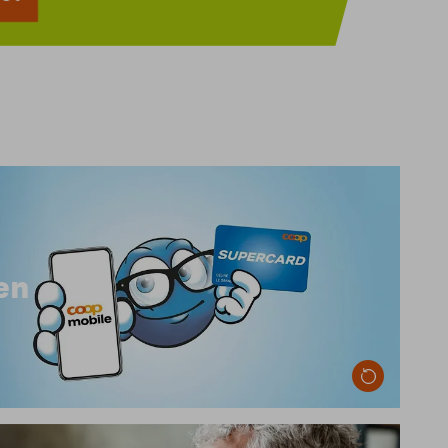
Handy-Abos ganz oder teilweise mit Superpunkten
bezahlen.
en
nformationen zur Bezahlung mit Superpunkten