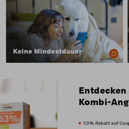
Mit Coop Mobile geniessen Sie maximale
Flexibilität: Keine Mindestvertragsdauer, und
Sie können jederzeit mit einer Kündigungsfrist
von zwei Monaten auf das Monatsende
kündigen.
Keine Mindestdauer
Entdecken 
Kombi-Ange
53% Rabatt auf Coop