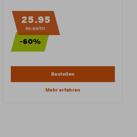
25.95
65.90
/Mt.
-60%
Bestellen
Mehr erfahren