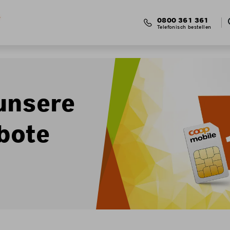
0800 361 361
Telefonisch bestellen
unsere
bote