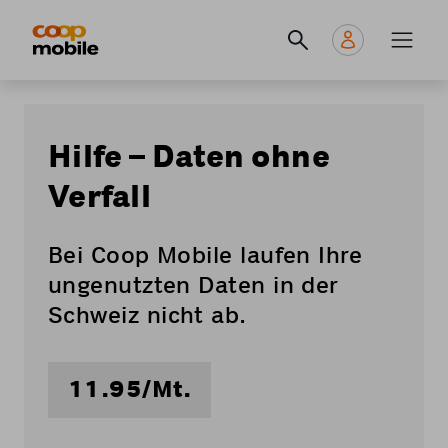
Skip
Navigate
Navigation
to
to
principale
main
home
content
page
Hilfe – Daten ohne
Verfall
Bei Coop Mobile
laufen Ihre
ungenutzten Daten in der
Schweiz
ni
cht ab.
11.95/Mt.