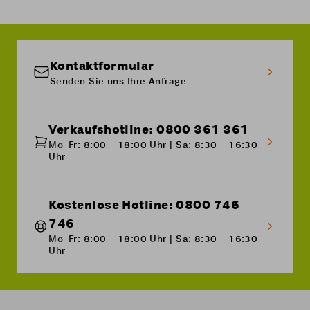
schnelleres Surfen nicht aktiviert werden.
Solange Sie über ein Handy-Abo mit
begrenztem Datenvolumen in der Schweiz oder
über ein aktives Prepaid-Angebot verfügen,
verfallen Ihre mobilen Daten nicht.
Bei einer Kündigung, einer
Kontaktformular
Rufnummernübertragung oder einem
Senden Sie uns Ihre Anfrage
Inhaberwechsel geht das verbleibende
Datenvolumen jedoch verloren. Weitere
Informationen finden Sie
hier
.
Hinweis:
Nur die in der Schweiz gültigen Daten
Verkaufshotline: 0800 361 361
haben kein Ablaufdatum. Die in der EU/UK
Mo–Fr: 8:00 – 18:00 Uhr | Sa: 8:30 – 16:30
verfügbaren Datenvolumen sind nicht
Uhr
kumulierbar.
Kostenlose Hotline: 0800 746
746
Mo–Fr: 8:00 – 18:00 Uhr | Sa: 8:30 – 16:30
Uhr