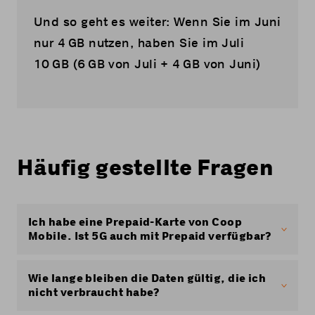
Und so geht es weiter: Wenn Sie im Juni
nur 4 GB nutzen, haben Sie im Juli
10 GB (6 GB von Juli + 4 GB von Juni)
Häufig gestellte Fragen
Ich habe eine Prepaid-Karte von Coop
Mobile. Ist 5G auch mit Prepaid verfügbar?
Ja, 5G ist auch mit einem Prepaid-Angebot
verfügbar.
Wie lange bleiben die Daten gültig, die ich
nicht verbraucht habe?
Allerdings kann die Option 5G Speed für