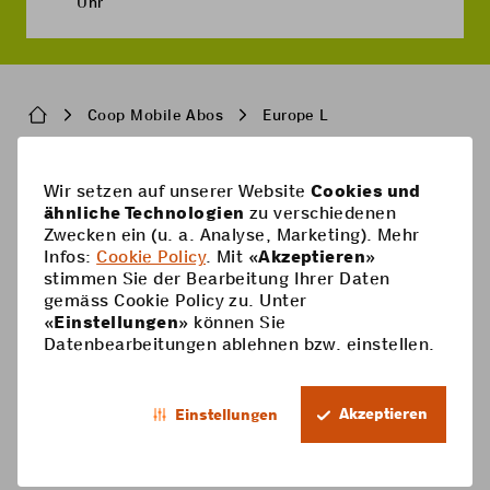
Uhr
Breadcrumb
Coop Mobile Abos
Europe L
Wir setzen auf unserer Website
Cookies und
Pied
Handy-Abos
ähnliche Technologien
zu verschiedenen
de
Zwecken ein (u. a. Analyse, Marketing). Mehr
Handy-Abos
page
Hilfe
Infos:
Cookie Policy
. Mit «
Akzeptieren
»
stimmen Sie der Bearbeitung Ihrer Daten
Prepaid-Karte
Supercard
gemäss Cookie Policy zu. Unter
Coop Mobile
«
Einstellungen
» können Sie
Optionen
Datenbearbeitungen ablehnen bzw. einstellen.
Prepaid aufladen
Kontakt
Smartphone
DE
Roaming & Ausland
Mein Konto
Akzeptieren
Einstellungen
Footer
Mehrwertdienste
Trophy
Rechtliche Informationen
Datenschutz
Legal
Preislisten & AGBs