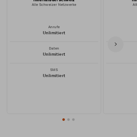
Innerhalb der Schweiz
In
Alle Schweizer Netzwerke
Al
Anrufe
Unlimitiert
Daten
Unlimitiert
SMS
Unlimitiert