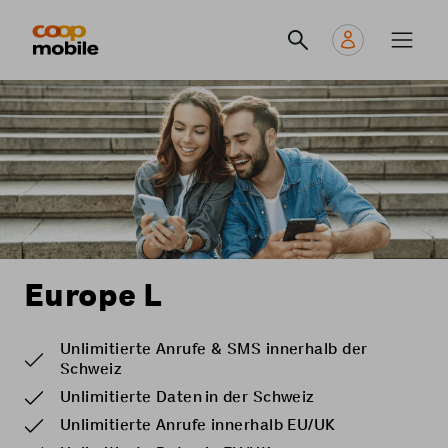
Skip
Navigate
Navigation
to
to
principale
main
home
content
page
Europe L
Unlimitierte Anrufe & SMS innerhalb der
Schweiz
Unlimitierte Daten in der Schweiz
Unlimitierte Anrufe innerhalb EU/UK