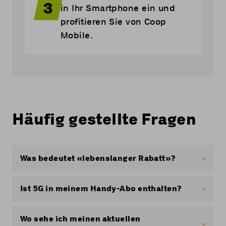
3
in Ihr Smartphone ein und
profitieren Sie von Coop
Mobile.
Häufig gestellte Fragen
Was bedeutet «lebenslanger Rabatt»?
«Lebenslang» bedeutet ein nominaler
(betragsmässiger), zeitlich unbefristeter Rabatt
Ist 5G in meinem Handy-Abo enthalten?
auf dem jeweils gültigen Standardpreis. Der
lebenslange Rabatt gilt nicht mehr bei einem
Ja, 5G ist in allen Coop Mobile Abos enthalten,
Wechsel auf ein anderes Coop Mobile-Abo oder
mit einer Geschwindigkeit von bis zu 100
Wo sehe ich meinen aktuellen