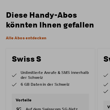
Diese Handy-Abos
könnten Ihnen gefallen
Alle Abos entdecken
Swiss S
S
Unlimitierte Anrufe & SMS innerhalb
der Schweiz
6 GB Daten in der Schweiz
Vorteile
V
Auf dem Swisscom 5G-Netz