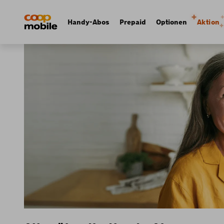
Skip
Navigate
to
to
Navigation
Handy-Abos
Prepaid
Optionen
Aktion
main
home
principale
content
page