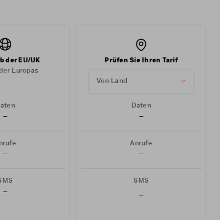
b der EU/UK
Prüfen Sie Ihren Tarif
der Europas
Von Land
aten
Daten
–
–
nrufe
Anrufe
–
–
SMS
SMS
–
–