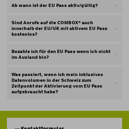
EU Pass nicht mehr hinzufügen: Sie müssen zu
Netze (Fest- und Mobilnetze). Ausgeschlossen
Ab wann ist der EU Pass aktiv/gültig?
Swiss S, Swiss M oder Extra S wechseln.
sind jedoch – wie innerhalb der Schweiz –
Anrufe sowie SMS auf Mehrwertdienste-, Kurz-
Der EU Pass ist ab Bestelldatum, resp. ab
oder Sonderrufnummern.
Erhalt der Bestätigungs-SMS aktiv.
Sind Anrufe auf die COMBOX® auch
innerhalb der EU/UK mit aktivem EU Pass
kostenlos?
Anrufe auf die COMBOX® sind auch in der EU/UK
gratis, sofern der EU Pass aktiv ist.
Bezahle ich für den EU Pass wenn ich nicht
im Ausland bin?
Der EU Pass kostet monatlich 10.− und wird
unabhängig von der Nutzung und dem
Was passiert, wenn ich mein inklusives
Aufenthaltsort fällig.
Datenvolumen in der Schweiz zum
Zeitpunkt der Aktivierung vom EU Pass
aufgebraucht habe?
Das monatliche Datenvolumen wird zum
Zeitpunkt der Aktivierung des EU-Passes auf Ihr
maximales Datenvolumen (6 GB oder 10 GB je
nach Handy-Abo) erneuert.
Kontaktformular