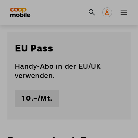
Skip
Navigate
Navigation
to
to
principale
main
home
content
page
EU Pass
Handy-Abo in der EU/UK
verwenden.
10.–/Mt.