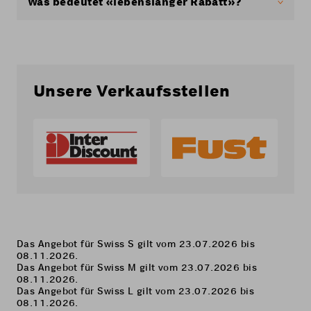
Was bedeutet «lebenslanger Rabatt»?
«Lebenslang» bedeutet ein nominaler
(betragsmässiger), zeitlich unbefristeter Rabatt
auf dem jeweils gültigen Standardpreis. Der
lebenslange Rabatt gilt nicht mehr bei einem
Wechsel auf ein anderes Coop Mobile-Abo oder
Unsere Verkaufsstellen
bei Beendigung des Coop Mobile-Abos.
Das Angebot für Swiss S gilt vom 23.07.2026 bis
08.11.2026.
Das Angebot für Swiss M gilt vom 23.07.2026 bis
08.11.2026.
Das Angebot für Swiss L gilt vom 23.07.2026 bis
08.11.2026.