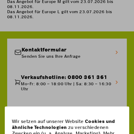
Das Angebot für Europe M gilt vom 23.07.2026 bis
08.11.2026.
Das Angebot für Europe L gilt vom 23.07.2026 bis
08.11.2026.
Kontaktformular
Senden Sie uns Ihre Anfrage
Verkaufshotline: 0800 361 361
Mo–Fr: 8:00 – 18:00 Uhr | Sa: 8:30 – 16:30
Uhr
Kostenlose Hotline: 0800 746
746
Wir setzen auf unserer Website
Cookies und
Mo–Fr: 8:00 – 18:00 Uhr | Sa: 8:30 – 16:30
ähnliche Technologien
zu verschiedenen
Uhr
Zwecken ein (u. a. Analyse, Marketing). Mehr