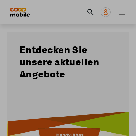
Skip
Navigate
Navigation
to
to
principale
main
home
content
page
Entdecken Sie
unsere aktuellen
Angebote