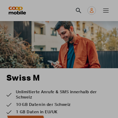
Skip
Navigate
Navigation
to
to
principale
main
home
content
page
Swiss M
Unlimitierte Anrufe & SMS innerhalb der
Schweiz
10 GB Daten in der Schweiz
1 GB Daten in EU/UK