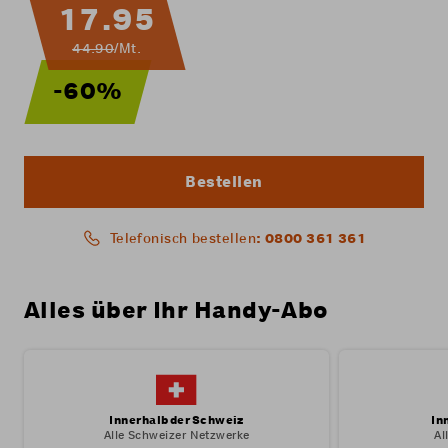
17.95
44.90
/Mt.
-60%
Bestellen
: 0800 361 361
Telefonisch bestellen
Alles über Ihr Handy-Abo
Innerhalb der Schweiz
In
Alle Schweizer Netzwerke
Al