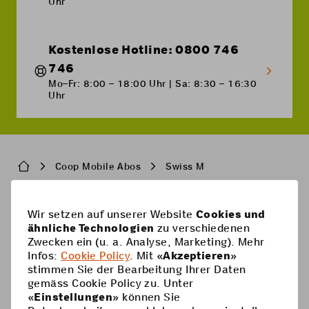
Uhr
Kostenlose Hotline: 0800 746
746
Mo–Fr: 8:00 – 18:00 Uhr | Sa: 8:30 – 16:30
Uhr
Breadcrumb
Coop Mobile Abos
Swiss M
Wir setzen auf unserer Website
Cookies und
Pied
Handy-Abos
ähnliche Technologien
zu verschiedenen
de
Zwecken ein (u. a. Analyse, Marketing). Mehr
Handy-Abos
page
Hilfe
Infos:
Cookie Policy
. Mit «
Akzeptieren
»
stimmen Sie der Bearbeitung Ihrer Daten
Prepaid-Karte
Supercard
gemäss Cookie Policy zu. Unter
Coop Mobile
«
Einstellungen
» können Sie
Optionen