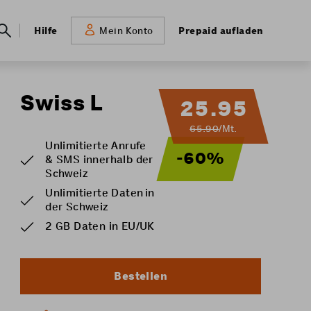
Meta
Hilfe
Prepaid aufladen
Mein Konto
navigation
Swiss L
25.95
65.90
/Mt.
Unlimitierte Anrufe
-60%
& SMS innerhalb der
Schweiz
Unlimitierte Daten in
der Schweiz
2 GB Daten in EU/UK
Bestellen