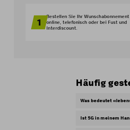
Bestellen Sie Ihr Wunschabonnement
1
online, telefonisch oder bei Fust und
Interdiscount.
Häufig gest
Was bedeutet «leben
«Lebenslang» bedeutet
gültigen Standardprei
Ist 5G in meinem Ha
Coop Mobile-Abo oder
Ja, 5G ist in allen Co