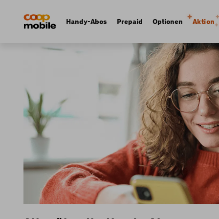
Skip
Navigate
to
to
Navigation
Handy-Abos
Prepaid
Optionen
Aktion
main
home
principale
content
page