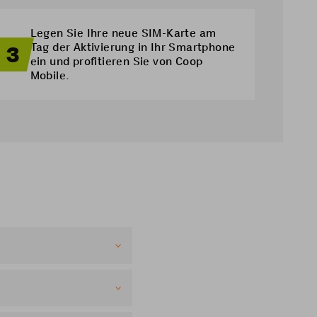
Legen Sie Ihre neue SIM-Karte am
Tag der Aktivierung in Ihr Smartphone
3
ein und profitieren Sie von Coop
Mobile.
abatt auf dem jeweils
l auf ein anderes
 zu 100 Mbit/s. Für