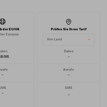
b der EU/UK
Prüfen Sie Ihren Tarif
der Europas
Von Land
aten
Daten
GB/Mt.
–
nrufe
Anrufe
–
–
SMS
SMS
–
–