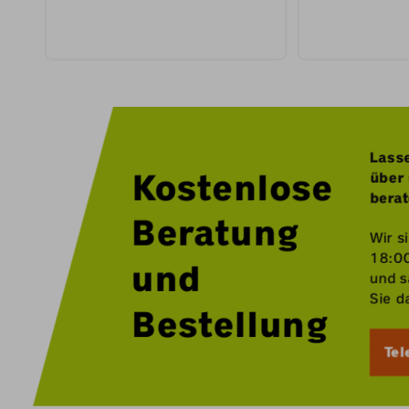
Lasse
Kostenlose
über 
bera
Beratung
Wir s
18:0
und
und s
Sie d
Bestellung
Tel