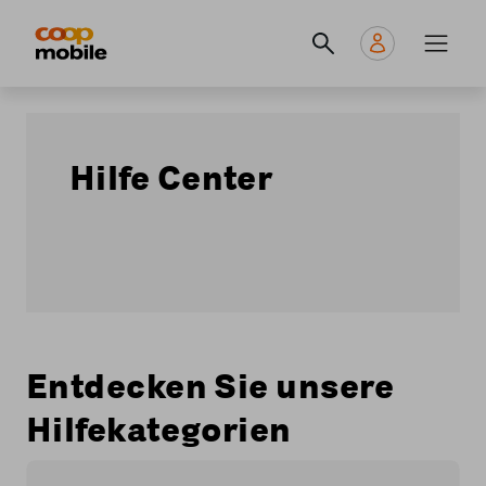
Skip
Navigate
Navigation
to
to
principale
main
home
content
page
Hilfe Center
Entdecken Sie unsere
Hilfekategorien