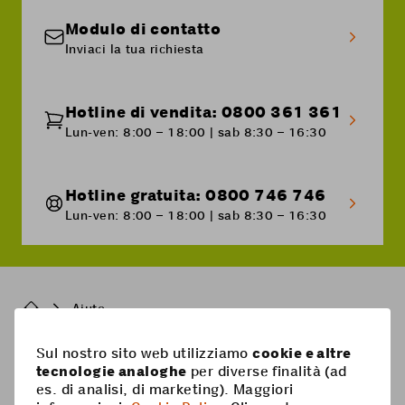
Modulo di contatto
Inviaci la tua richiesta
Hotline di vendita: 0800 361 361
Lun-ven: 8:00 – 18:00 | sab 8:30 – 16:30
Hotline gratuita: 0800 746 746
Lun-ven: 8:00 – 18:00 | sab 8:30 – 16:30
Breadcrumb
Aiuto
Sul nostro sito web utilizziamo
cookie e altre
Pied
tecnologie analoghe
per diverse finalità (ad
Mobile
es. di analisi, di marketing). Maggiori
de