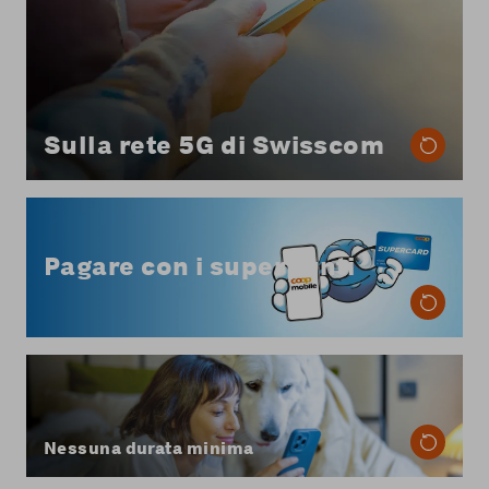
Sulla rete 5G di Swisscom
Da Coop Mobile puoi pagare la fattura del tuo
abbonamento mobile con i superpunti, in parte
Pagare con i superpunti
o per intero.
Scopri di più sul pagamento con i superpunti
Con Coop Mobile hai la massima flessibilità:
nessuna durata minima del contratto e puoi
disdire quando vuoi, con un preavviso di due
mesi per la fine del mese.
Nessuna durata minima