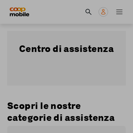
Skip
Navigate
Navigation
to
to
principale
main
home
content
page
Centro di assistenza
Scopri le nostre
categorie di assistenza