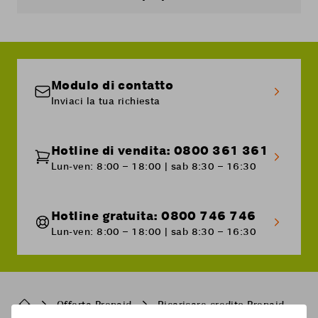
definitivamente.
alternativa puoi ricaricarlo anche online, nel
Cockpit Coop Mobile
No. Con i superpunti puoi pagare solo la fattura
e nel portale clienti «
Il mio
conto
mensile di un abbonamento Coop Mobile. I
».
superpunti non possono essere utilizzati per le
Consiglio: ricarica automaticamente il tuo
ricariche Prepaid.
credito impostando il servizio di ricarica
Modulo di contatto
automatica in «
Il mio conto
», alla voce
Inviaci la tua richiesta
«Ricarica».
Hotline di vendita: 0800 361 361
Lun-ven: 8:00 – 18:00 | sab 8:30 – 16:30
Hotline gratuita: 0800 746 746
Lun-ven: 8:00 – 18:00 | sab 8:30 – 16:30
Breadcrumb
Offerta Prepaid
Ricaricare credito Prepaid