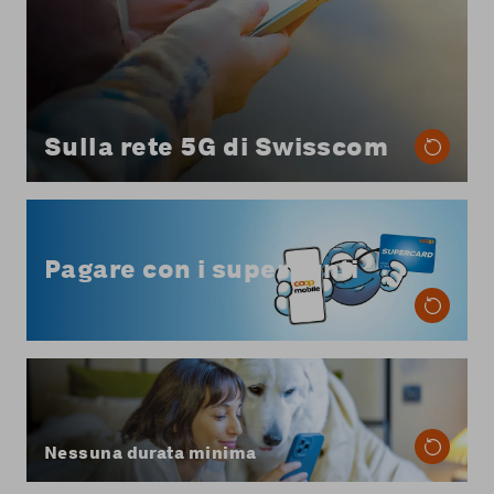
Sulla rete 5G di Swisscom
Da Coop Mobile puoi pagare la fattura del tuo
abbonamento mobile con i superpunti, in parte
Pagare con i superpunti
o per intero.
Scopri di più sul pagamento con i superpunti
Con Coop Mobile hai la massima flessibilità:
nessuna durata minima del contratto e puoi
disdire quando vuoi, con un preavviso di due
mesi per la fine del mese.
Nessuna durata minima