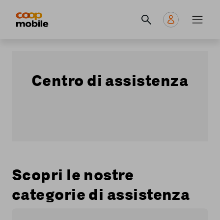
Skip
Navigate
Navigation
to
to
principale
main
home
content
page
Centro di assistenza
Scopri le nostre
categorie di assistenza