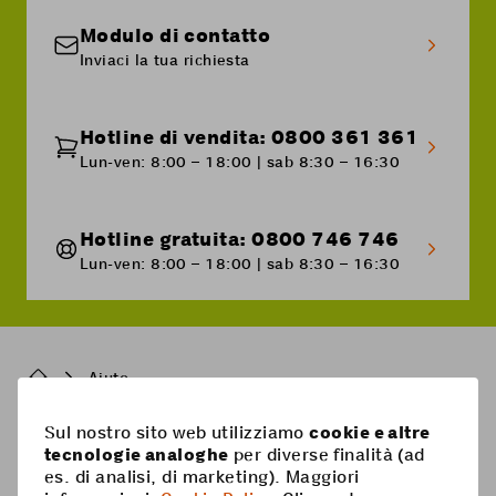
Modulo di contatto
Inviaci la tua richiesta
Hotline di vendita: 0800 361 361
Lun-ven: 8:00 – 18:00 | sab 8:30 – 16:30
Hotline gratuita: 0800 746 746
Lun-ven: 8:00 – 18:00 | sab 8:30 – 16:30
Breadcrumb
Aiuto
Sul nostro sito web utilizziamo
cookie e altre
Pied
tecnologie analoghe
per diverse finalità (ad
Mobile
es. di analisi, di marketing). Maggiori
de