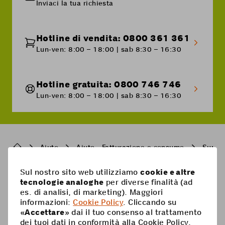
Inviaci la tua richiesta
avviene dopo il 25, i superpunti verranno
accreditati sulla fattura successiva.
Se il premio Supercard selezionato è superiore
all'importo della fattura da pagare, l'importo
Hotline di vendita: 0800 361 361
rimanente verrà detratto dalla fattura del mese
Lun-ven: 8:00 – 18:00 | sab 8:30 – 16:30
successivo.
Qui
trovi ulteriori informazioni su come pagare
con i superpunti.
Hotline gratuita: 0800 746 746
Lun-ven: 8:00 – 18:00 | sab 8:30 – 16:30
Breadcrumb
Aiuto
Aiuto - Fatturazione e consumo
Super
Sul nostro sito web utilizziamo
cookie e altre
tecnologie analoghe
per diverse finalità (ad
Pied
Mobile
es. di analisi, di marketing). Maggiori
de
informazioni:
Cookie Policy
. Cliccando su
Abbonamenti mobili
page
Aiuto
«
Accettare
» dai il tuo consenso al trattamento
dei tuoi dati in conformità alla Cookie Policy.