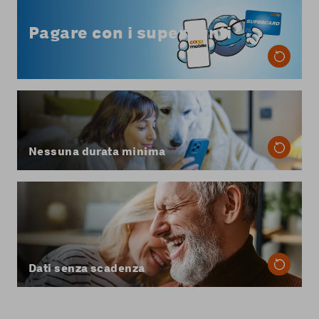
Da Coop Mobile puoi pagare la fattura del tuo
abbonamento mobile con i superpunti, in parte
Pagare con i superpunti
o per intero.
Scopri di più sul pagamento con i superpunti
Con Coop Mobile hai la massima flessibilità:
nessuna durata minima del contratto e puoi
disdire quando vuoi, con un preavviso di due
mesi per la fine del mese.
Nessuna durata minima
Con Coop Mobile il tuo volume dati in Svizzera
non scade mai: i dati che non utilizzi durante il
mese vengono automaticamente trasferiti a
quello successivo.
Scopri di più sui dati senza scadenza
Dati senza scadenza