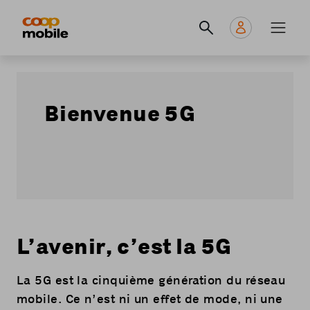
Skip
Navigate
Navigation
to
to
principale
main
home
content
page
Bienvenue 5G
L’avenir, c’est la 5G
La 5G est la cinquième génération du réseau
mobile. Ce n’est ni un effet de mode, ni une