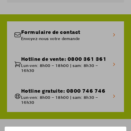
appareil ou dans les détails du produit.
Avec le passage au réseau 5G, vous pouvez
désormais naviguer à une vitesse jusqu'à 100
Mbit/s.
Si vous souhaitez naviguer encore plus
rapidement, vous pouvez profiter de
Formulaire de contact
notre
option 5G Speed
. Grâce à cette option,
Envoyez-nous votre demande
vous naviguez à une vitesse jusqu'à 2 Gbit/s.
Ici
vous trouvez plus d'informations sur le
réseau 5G.
Hotline de vente: 0800 361 361
Lun-ven: 8h00 – 18h00 | sam: 8h30 –
16h30
Hotline gratuite: 0800 746 746
Lun-ven: 8h00 – 18h00 | sam: 8h30 –
16h30