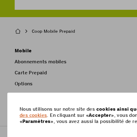
Breadcrumb
Coop Mobile Prepaid
Pied
Mobile
de
Abonnements mobiles
page
Carte Prepaid
Options
Smartphone
Nous utilisons sur notre site des
cookies ainsi q
des cookies
. En cliquant sur «
Accepter
», vous do
«
Paramètres
», vous avez aussi la possibilité de