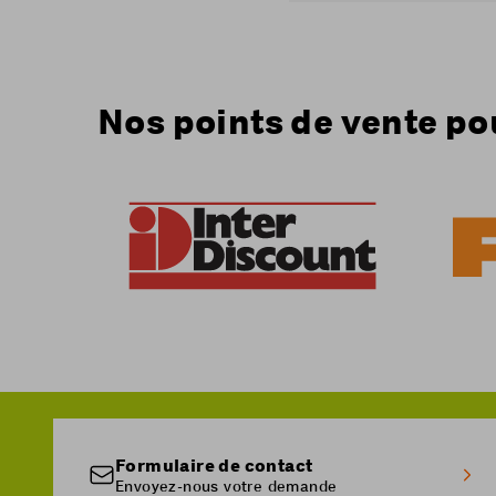
de résidence.
Votre carte SIM sera 
Nos points de vente po
Formulaire de contact
Envoyez-nous votre demande