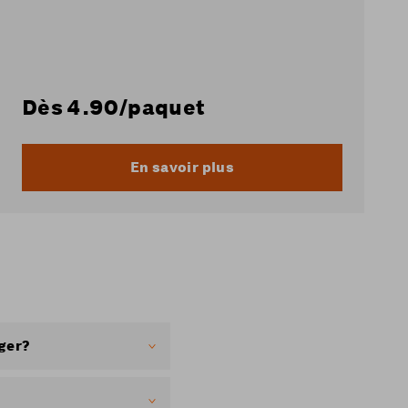
Dès
4.90
/paquet
En savoir plus
ger?
s habituels.
oucher, afin d’éviter