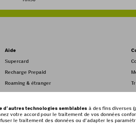
Aide
C
Supercard
C
Recharge Prepaid
M
Roaming & étranger
T
Services à valeur ajoutée
Liste de prix & CGV
ue d’autres technologies semblables
à des fins diverses (
nnez votre accord pour le traitement de vos données confo
 refuser le traitement des données ou d’adapter les paramèt