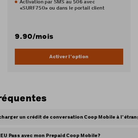
Activation par SMS au 506 avec
«SURF750» ou dans le
portail client
9.90
/mois
Activer l'option
réquentes
echarger un crédit de conversation Coop Mobile à l'étran
ent être rechargé à tout moment à l'étranger via les moyen
s de le faire via le
Cockpit Coop Mobile
ou avec un code v
'EU Pass avec mon Prepaid Coop Mobile?