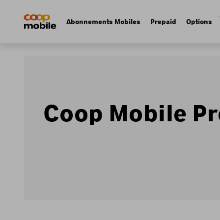
Skip
Navigate
to
to
Navigation
Abonnements Mobiles
Prepaid
Options
main
home
principale
content
page
Coop Mobile Pr