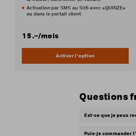
Activation par SMS au 506 avec «QUINZE»
ou dans le
portail client
15.–
/mois
Activer l'option
Questions f
Est-ce que je peux r
Le crédit peut égalem
Nous vous recommandon
Puis-je commander l