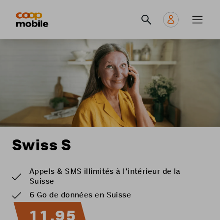
Skip
Navigate
Navigation
to
to
principale
main
home
content
page
Swiss S
Appels & SMS illimités à l'intérieur de la
Suisse
6 Go de données en Suisse
11.95