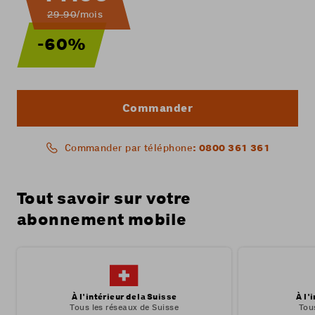
29.90
/mois
-60%
Commander
: 0800 361 361
Commander par téléphone
Tout savoir sur votre
abonnement mobile
À l'intérieur de la Suisse
À l'
Tous les réseaux de Suisse
Tou