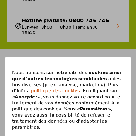
Hotline gratuite: 0800 746 746
Lun-ven: 8h00 – 18h00 | sam: 8h30 –
16h30
Breadcrumb
Abonnements Coop Mobile
Swiss S
Nous utilisons sur notre site des
cookies ainsi
que d’autres technologies semblables
à des
fins diverses (p. ex. analyse, marketing). Plus
Pied
Mobile
d’infos:
politique des cookies
. En cliquant sur
de
«
Accepter
», vous donnez votre accord pour le
Abonnements mobiles
page
Aide
traitement de vos données conformément à la
politique des cookies. Sous «
Paramètres
»,
Carte Prepaid
Supercard
vous avez aussi la possibilité de refuser le
Coop Mobile
traitement des données ou d’adapter les
Options
paramètres.
Recharge Prepaid
Contact