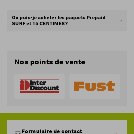
Où puis-je acheter les paquets Prepaid
SURF et 15 CENTIMES?
Les paquets Coop Mobile Prepaid peuvent être
achetés chez Fust et Interdiscount, chez Coop,
Coop City, Coop Pronto, Jumbo et
coop.ch
, ou
en ligne, dans le
Cockpit Coop Mobile
ou dans
«
Mon compte
». Vous pouvez aussi envoyer un
Nos points de vente
SMS au 506 avec le mot clé SURF ou QUINZE.
Dans les points de vente, vous recevrez un
code qui vous permettra de recharger
directement votre paquet. Pour acheter un
paquet par SMS ou en ligne, vous devez
d'abord avoir suffisamment de crédit sur votre
carte SIM.
Formulaire de contact