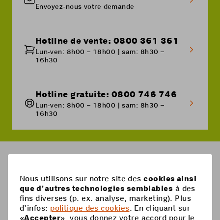
Envoyez-nous votre demande
Hotline de vente: 0800 361 361
Lun-ven: 8h00 – 18h00 | sam: 8h30 –
16h30
Hotline gratuite: 0800 746 746
Lun-ven: 8h00 – 18h00 | sam: 8h30 –
16h30
Breadcrumb
Options
Nous utilisons sur notre site des
cookies ainsi
que d’autres technologies semblables
à des
fins diverses (p. ex. analyse, marketing). Plus
Pied
Mobile
d’infos:
politique des cookies
. En cliquant sur
de
«
Accepter
», vous donnez votre accord pour le