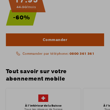
44.90
/mois
-60%
Commander
: 0800 361 361
Commander par téléphone
Tout savoir sur votre
abonnement mobile
À l'intérieur de la Suisse
À l'
Tous les réseaux de Suisse
Tou