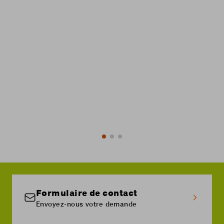
11.95
29.90
/mois
-60%
Commander
En savoir plus
Formulaire de contact
Envoyez-nous votre demande