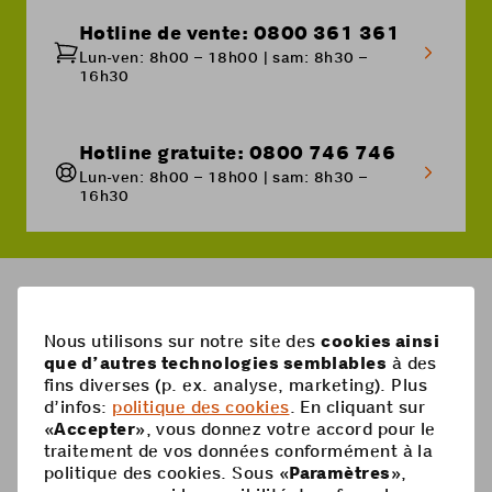
Hotline de vente: 0800 361 361
Lun-ven: 8h00 – 18h00 | sam: 8h30 –
16h30
Hotline gratuite: 0800 746 746
Lun-ven: 8h00 – 18h00 | sam: 8h30 –
16h30
Breadcrumb
Abonnements Coop Mobile
Swiss M
Nous utilisons sur notre site des
cookies ainsi
que d’autres technologies semblables
à des
fins diverses (p. ex. analyse, marketing). Plus
Pied
Mobile
d’infos:
politique des cookies
. En cliquant sur
de
«
Accepter
», vous donnez votre accord pour le
Abonnements mobiles
page
Aide
traitement de vos données conformément à la
politique des cookies. Sous «
Paramètres
»,
Carte Prepaid