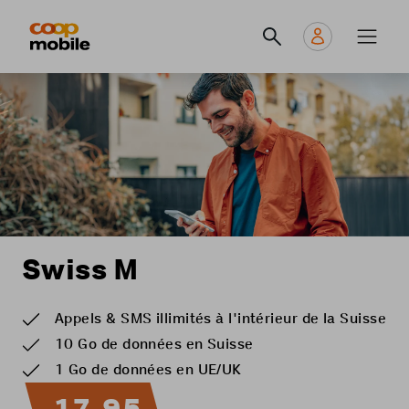
Skip
Navigate
Navigation
to
to
principale
main
home
content
page
Swiss M
Appels & SMS illimités à l'intérieur de la Suisse
10 Go de données en Suisse
1 Go de données en UE/UK
17.95