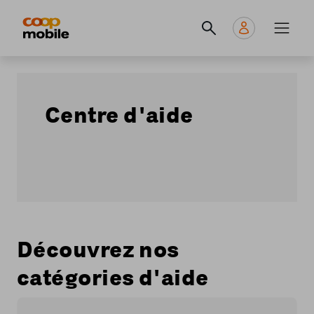
Skip
Navigate
Navigation
to
to
principale
main
home
content
page
Centre d'aide
Découvrez nos
catégories d'aide