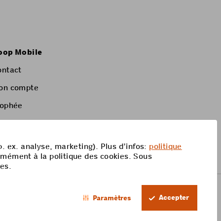
oop Mobile
ontact
on compte
rophée
p. ex. analyse, marketing). Plus d’infos:
politique
rmément à la politique des cookies. Sous
res.
Accepter
Paramètres
FR