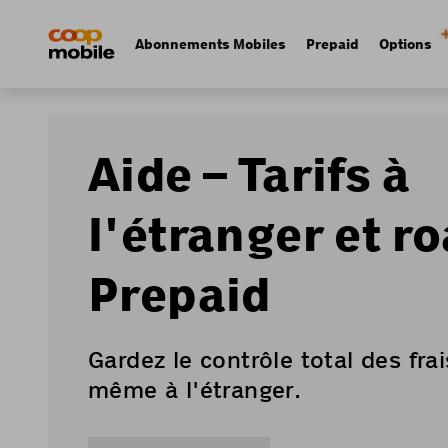
Skip
Navigate
to
to
Navigation
Abonnements Mobiles
Prepaid
Options
main
home
principale
content
page
Aide – Tarifs à
l'étranger et r
Prepaid
Gardez le contrôle total des fra
même à l'étranger.