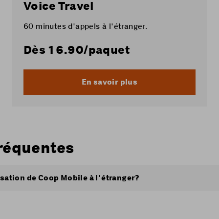
Voice Travel
60 minutes d'appels à l'étranger.
Dès
16.90
/paquet
En savoir plus
réquentes
isation de Coop Mobile à l'étranger?
r dépendent de l’offre Coop Mobile que vous utilisez et de
Mobile:
Retrouvez le détail des tarifs roaming
ici
.