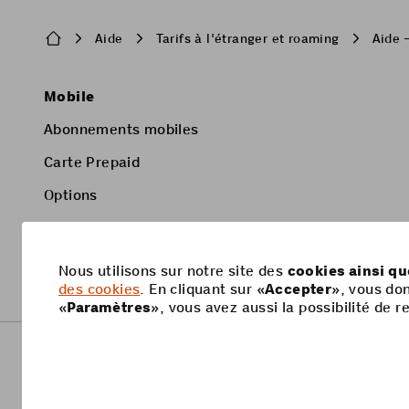
Breadcrumb
Aide
Tarifs à l'étranger et roaming
Aide –
Pied
Mobile
de
Abonnements mobiles
page
Carte Prepaid
Options
Smartphone
Nous utilisons sur notre site des
cookies ainsi q
des cookies
. En cliquant sur «
Accepter
», vous do
«
Paramètres
», vous avez aussi la possibilité de
Footer
Informations juridiques
Protection des données
Legal