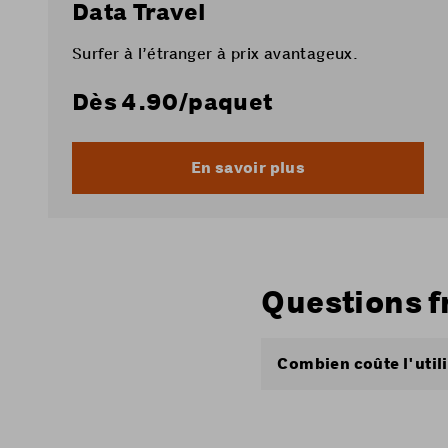
Data Travel
Surfer à l’étranger à prix avantageux.
Dès
4.90
/paquet
En savoir plus
Questions f
Combien coûte l'util
Les tarifs à l’étrange
Abonnements Coop 