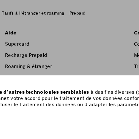
 Tarifs à l'étranger et roaming – Prepaid
Aide
C
Supercard
C
Recharge Prepaid
M
Roaming & étranger
T
Services à valeur ajoutée
Liste de prix & CGV
ue d’autres technologies semblables
à des fins diverses (
nnez votre accord pour le traitement de vos données confo
 refuser le traitement des données ou d’adapter les paramèt