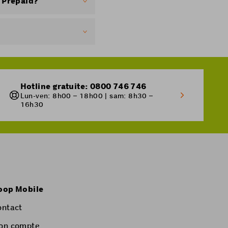
c Prepaid?
pidement.
u d’une offre Prepaid
volume de données
Hotline gratuite: 0800 746 746
Lun-ven: 8h00 – 18h00 | sam: 8h30 –
é. Les volumes de
16h30
oop Mobile
ontact
on compte