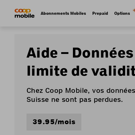
Skip
Navigate
to
to
Navigation
Abonnements Mobiles
Prepaid
Options
main
home
principale
content
page
Aide – Données
limite de validi
Chez Coop Mobile, vos données 
Suisse ne sont pas perdues.
39.95/mois