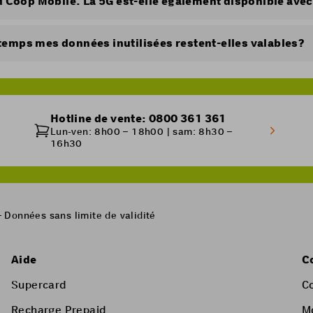
id Coop Mobile. La 5G est-elle également disponible ave
ent disponible avec une offre Prepaid.
emps mes données inutilisées restent-elles valables?
s possible d’activer l’option 5G Speed pour naviguer plus ra
 abonnement avec un volume de données limité en Suisse o
biles n’ont pas de limite de validité.
 de transfert de numéro ou de changement de titulaire, le 
 perdu.
Hotline de vente: 0800 361 361
’informations
ici
.
Lun-ven: 8h00 – 18h00 | sam: 8h30 –
 données valables en Suisse n’ont pas de limite de validit
16h30
ans l’UE/UK ne sont pas cumulables.
– Données sans limite de validité
Aide
C
Supercard
C
Recharge Prepaid
M