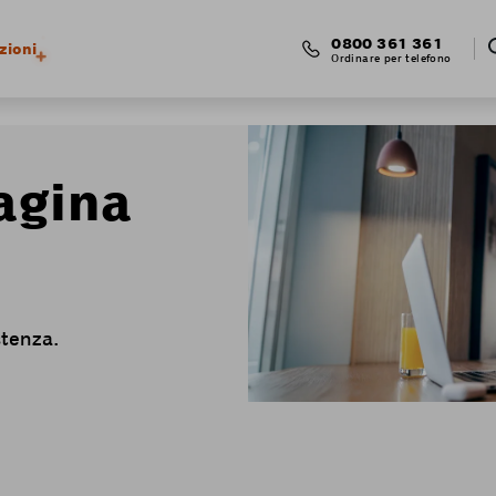
0800 361 361
zioni
Ordinare per telefono
agina
stenza.