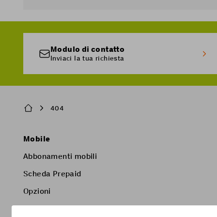
Modulo di contatto
Inviaci la tua richiesta
Breadcrumb
404
Pied
Mobile
de
Abbonamenti mobili
page
Scheda Prepaid
Opzioni
Smartphone