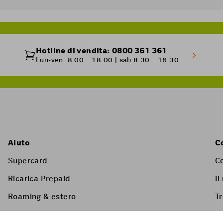
Hotline di vendita: 0800 361 361
Lun-ven: 8:00 – 18:00 | sab 8:30 – 16:30
Aiuto
C
Supercard
C
Ricarica Prepaid
Il
Roaming & estero
T
Servizi a valore aggiunto