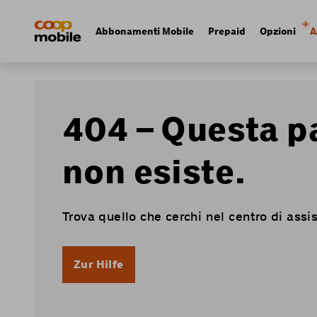
Skip
Navigate
to
to
Navigation
Abbonamenti Mobile
Prepaid
Opzioni
A
main
home
principale
content
page
404 – Questa p
non esiste.
Trova quello che cerchi nel centro di assi
Zur Hilfe