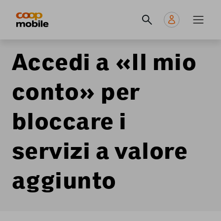
Skip
Navigate
Navigation
to
to
principale
main
home
content
page
Accedi a «Il mio
conto» per
bloccare i
servizi a valore
aggiunto