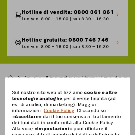
Hotline di vendita: 0800 361 361
Lun-ven: 8:00 – 18:00 | sab 8:30 – 16:30
Hotline gratuita: 0800 746 746
Lun-ven: 8:00 – 18:00 | sab 8:30 – 16:30
Breadcrumb
Accedi a «Il mio conto» per bloccare i servizi a valor
Sul nostro sito web utilizziamo
cookie e altre
Pied
tecnologie analoghe
per diverse finalità (ad
Mobile
es. di analisi, di marketing). Maggiori
de
informazioni:
Cookie Policy
. Cliccando su
Abbonamenti mobili
page
Aiuto
«
Accettare
» dai il tuo consenso al trattamento
dei tuoi dati in conformità alla Cookie Policy.
Scheda Prepaid
Supercard
Alla voce «
Impostazioni
» puoi rifiutare il
Coop Mobile
consenso al trattamento dei dati o definirne le