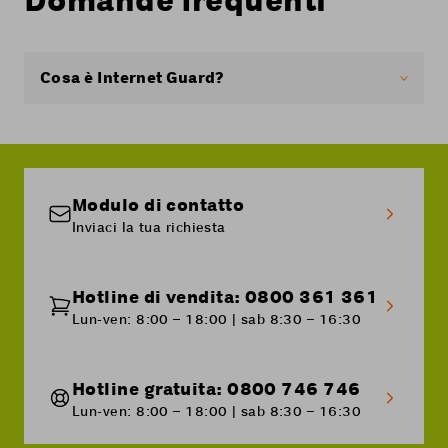
Domande frequenti
Cosa è Internet Guard?
Internet Guard è una protezione di base offerta
da Swisscom sulla sua rete. In qualità di cliente
Coop Mobile approfitti di questo servizo.
Internet Guard avverte gli utenti che navigano
Modulo di contatto
su Internet che stanno per accedere a un sito
Inviaci la tua richiesta
web pericoloso, p. es dei siti che tentano di
accedere a dati confidenziali.
Hotline di vendita: 0800 361 361
Lun-ven: 8:00 – 18:00 | sab 8:30 – 16:30
Hotline gratuita: 0800 746 746
Lun-ven: 8:00 – 18:00 | sab 8:30 – 16:30