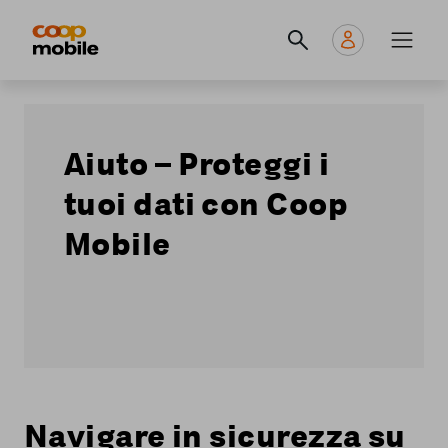
Skip
Navigate
Navigation
to
to
principale
main
home
content
page
Aiuto – Proteggi i
tuoi dati con Coop
Mobile
Navigare in sicurezza su