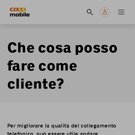
Skip
Navigate
Navigation
to
to
principale
main
home
content
page
Che cosa posso
fare come
cliente?
Per migliorare la qualità del collegamento
telefonico, può essere utile andare