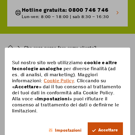
Hotline gratuita: 0800 746 746
Lun-ven: 8:00 – 18:00 | sab 8:30 – 16:30
Breadcrumb
Che cosa posso fare come cliente?
Sul nostro sito web utilizziamo
cookie e altre
Pied
tecnologie analoghe
per diverse finalità (ad
Mobile
es. di analisi, di marketing). Maggiori
de
informazioni:
Cookie Policy
. Cliccando su
Abbonamenti mobili
page
Aiuto
«
Accettare
» dai il tuo consenso al trattamento
dei tuoi dati in conformità alla Cookie Policy.
Scheda Prepaid
Supercard
Alla voce «
Impostazioni
» puoi rifiutare il
Coop Mobile
consenso al trattamento dei dati o definirne le
Opzioni
limitazioni.
Ricarica Prepaid
Contatto
Smartphone
IT
Roaming & estero
Il mio conto
Accettare
Impostazioni