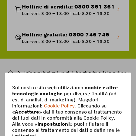
Hotline di vendita: 0800 361 361
Lun-ven: 8:00 – 18:00 | sab 8:30 – 16:30
Hotline gratuita: 0800 746 746
Lun-ven: 8:00 – 18:00 | sab 8:30 – 16:30
Breadcrumb
Informazioni sui servizi Premium/servizi a valore agg
Sul nostro sito web utilizziamo
cookie e altre
Pied
tecnologie analoghe
per diverse finalità (ad
Mobile
es. di analisi, di marketing). Maggiori
de
informazioni:
Cookie Policy
. Cliccando su
Abbonamenti mobili
page
Aiuto
«
Accettare
» dai il tuo consenso al trattamento
dei tuoi dati in conformità alla Cookie Policy.
Scheda Prepaid
Supercard
Alla voce «
Impostazioni
» puoi rifiutare il
Coop Mobile
consenso al trattamento dei dati o definirne le
Opzioni