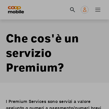
Skip
Navigate
Navigation
to
to
principale
main
home
content
page
Che cos'è un
servizio
Premium?
I Premium Services sono servizi a valore
aggiunto o numeri a pagamento/numeri brevi.