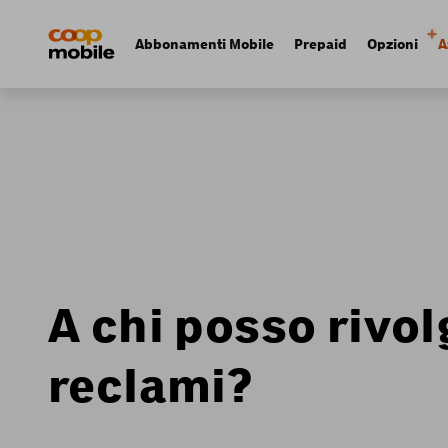
Skip
Navigate
to
to
Navigation
Abbonamenti Mobile
Prepaid
Opzioni
A
main
home
principale
content
page
A chi posso rivo
reclami?