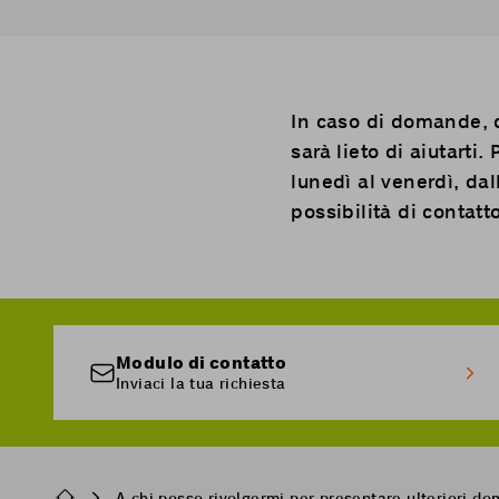
In caso di domande, du
sarà lieto di aiutarti
lunedì al venerdì, dal
possibilità di contatt
Modulo di contatto
Inviaci la tua richiesta
Breadcrumb
A chi posso rivolgermi per presentare ulteriori d