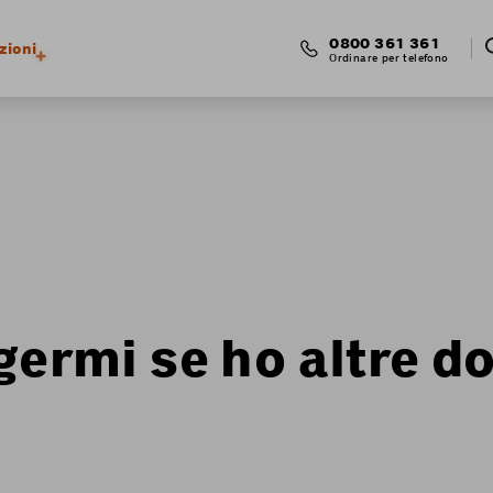
0800 361 361
zioni
Ordinare per telefono
lgermi se ho altre 