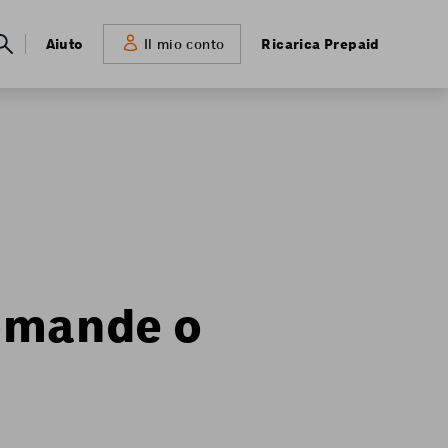
Meta
Aiuto
Ricarica Prepaid
Il mio conto
navigation
domande o