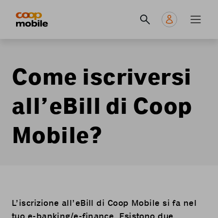
Skip
Navigate
Navigation
to
to
principale
main
home
content
page
Come iscriversi
all’eBill di Coop
Mobile?
L’iscrizione all’eBill di Coop Mobile si fa nel
tuo e-banking/e-finance. Esistono due