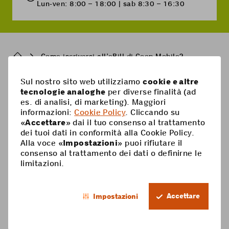
Lun-ven: 8:00 – 18:00 | sab 8:30 – 16:30
Breadcrumb
Come iscriversi all’eBill di Coop Mobile?
Sul nostro sito web utilizziamo
cookie e altre
Pied
tecnologie analoghe
per diverse finalità (ad
Mobile
es. di analisi, di marketing). Maggiori
de
informazioni:
Cookie Policy
. Cliccando su
Abbonamenti mobili
page
Aiuto
«
Accettare
» dai il tuo consenso al trattamento
dei tuoi dati in conformità alla Cookie Policy.
Scheda Prepaid
Supercard
Alla voce «
Impostazioni
» puoi rifiutare il
Coop Mobile
consenso al trattamento dei dati o definirne le
Opzioni
limitazioni.
Ricarica Prepaid
Contatto
Smartphone
IT
Roaming & estero
Il mio conto
Accettare
Impostazioni
Footer
Servizi a valore aggiunto
Trophy
Informazioni giuridiche
Protezione dei dati
Legal