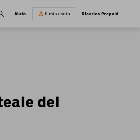
Meta
Aiuto
Ricarica Prepaid
Il mio conto
navigation
eale del