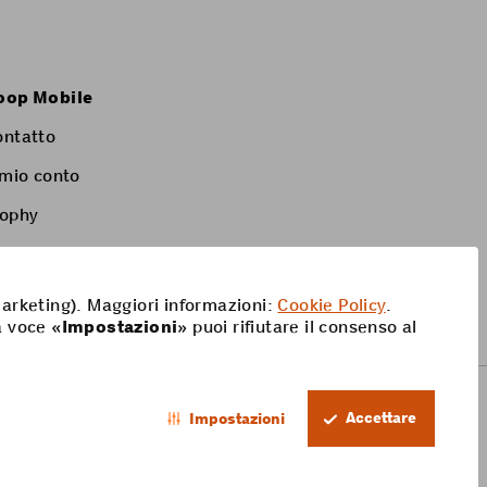
oop Mobile
ontatto
 mio conto
rophy
 marketing). Maggiori informazioni:
Cookie Policy
.
a voce «
Impostazioni
» puoi rifiutare il consenso al
Accettare
Impostazioni
IT