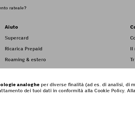
ento rateale?
Aiuto
C
Supercard
C
Ricarica Prepaid
Il
Roaming & estero
T
Servizi a valore aggiunto
Listino prezzi & condizioni generali
cnologie analoghe
per diverse finalità (ad es. di analisi, di
rattamento dei tuoi dati in conformità alla Cookie Policy. All