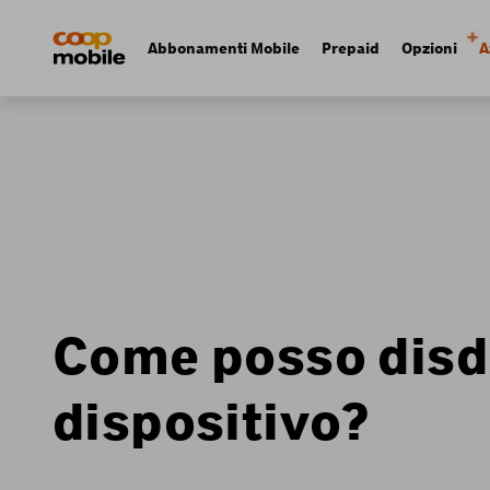
Skip
Navigate
to
to
Navigation
Abbonamenti Mobile
Prepaid
Opzioni
A
main
home
principale
content
page
Come posso disdi
dispositivo?