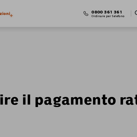
0800 361 361
zioni
Ordinare per telefono
re il pagamento rat