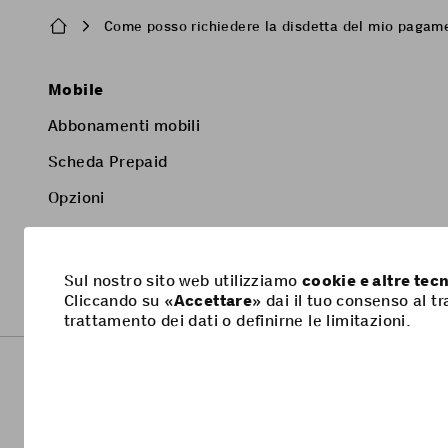
Breadcrumb
Come posso richiedere la disdetta del mio pagam
Pied
Mobile
de
Abbonamenti mobili
page
Scheda Prepaid
Opzioni
Smartphone
Sul nostro sito web utilizziamo
cookie e altre te
Cliccando su «
Accettare
» dai il tuo consenso al t
trattamento dei dati o definirne le limitazioni.
Footer
Informazioni giuridiche
Protezione dei dati
Legal
navigation