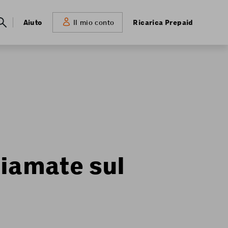
Meta
Aiuto
Ricarica Prepaid
Il mio conto
navigation
hiamate sul