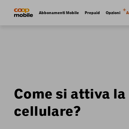
Skip
Navigate
to
to
Navigation
Abbonamenti Mobile
Prepaid
Opzioni
A
main
home
principale
content
page
Come si attiva la
cellulare?