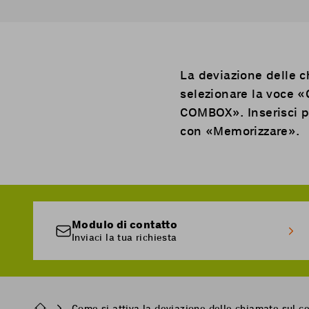
La deviazione delle c
selezionare la voce «
COMBOX». Inserisci po
con «Memorizzare».
Modulo di contatto
Inviaci la tua richiesta
Breadcrumb
Come si attiva la deviazione delle chiamate sul ce