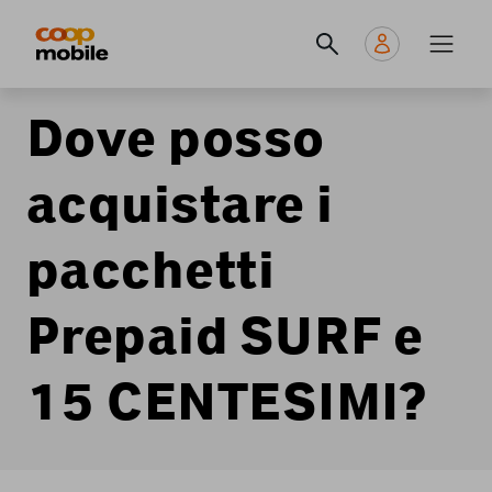
Skip
Navigate
Navigation
to
to
principale
main
home
content
page
Dove posso
acquistare i
pacchetti
Prepaid SURF e
15 CENTESIMI?