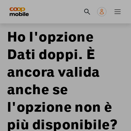
Skip
Navigate
Navigation
to
to
principale
main
home
content
page
Ho l'opzione
Dati doppi. È
ancora valida
anche se
l'opzione non è
più disponibile?