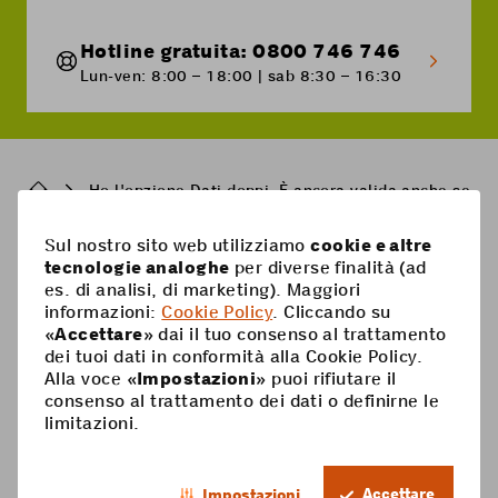
Hotline gratuita: 0800 746 746
Lun-ven: 8:00 – 18:00 | sab 8:30 – 16:30
Breadcrumb
Ho l'opzione Dati doppi. È ancora valida anche se l'o
Sul nostro sito web utilizziamo
cookie e altre
Pied
tecnologie analoghe
per diverse finalità (ad
Mobile
es. di analisi, di marketing). Maggiori
de
informazioni:
Cookie Policy
. Cliccando su
Abbonamenti mobili
page
Aiuto
«
Accettare
» dai il tuo consenso al trattamento
dei tuoi dati in conformità alla Cookie Policy.
Scheda Prepaid
Supercard
Alla voce «
Impostazioni
» puoi rifiutare il
Coop Mobile
consenso al trattamento dei dati o definirne le
Opzioni
limitazioni.
Ricarica Prepaid
Contatto
Smartphone
IT
Roaming & estero
Il mio conto
Accettare
Impostazioni