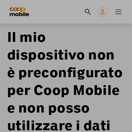
Skip
Navigate
Navigation
to
to
principale
main
home
content
page
Il mio
dispositivo non
è preconfigurato
per Coop Mobile
e non posso
utilizzare i dati