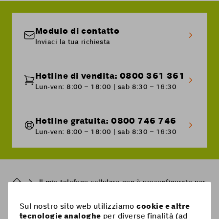
Modulo di contatto
Inviaci la tua richiesta
Hotline di vendita: 0800 361 361
Lun-ven: 8:00 – 18:00 | sab 8:30 – 16:30
Hotline gratuita: 0800 746 746
Lun-ven: 8:00 – 18:00 | sab 8:30 – 16:30
Breadcrumb
Il mio telefono cellulare non è preconfigurato per Co
Sul nostro sito web utilizziamo
cookie e altre
Pied
tecnologie analoghe
per diverse finalità (ad