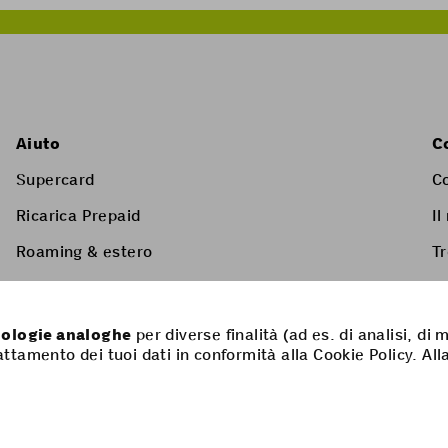
Aiuto
C
Supercard
C
Ricarica Prepaid
Il
Roaming & estero
T
Servizi a valore aggiunto
Listino prezzi & condizioni generali
cnologie analoghe
per diverse finalità (ad es. di analisi, di
rattamento dei tuoi dati in conformità alla Cookie Policy. All