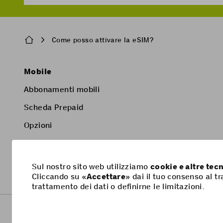
Breadcrumb
Come posso attivare la eSIM?
Pied
Mobile
de
Abbonamenti mobili
page
Scheda Prepaid
Opzioni
Smartphone
Sul nostro sito web utilizziamo
cookie e altre te
Cliccando su «
Accettare
» dai il tuo consenso al t
trattamento dei dati o definirne le limitazioni.