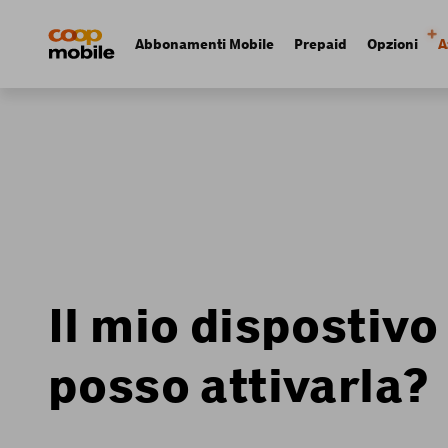
Skip
Navigate
to
to
Navigation
Abbonamenti Mobile
Prepaid
Opzioni
A
main
home
principale
content
page
Il mio dispostiv
posso attivarla?