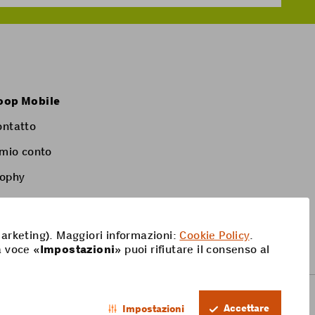
oop Mobile
ontatto
 mio conto
rophy
 marketing). Maggiori informazioni:
Cookie Policy
.
a voce «
Impostazioni
» puoi rifiutare il consenso al
Accettare
Impostazioni