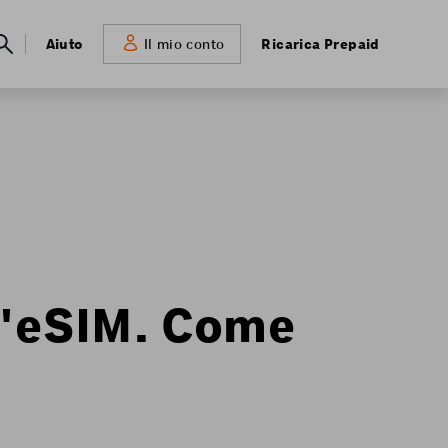
Meta
Aiuto
Ricarica Prepaid
Il mio conto
navigation
 l'eSIM. Come