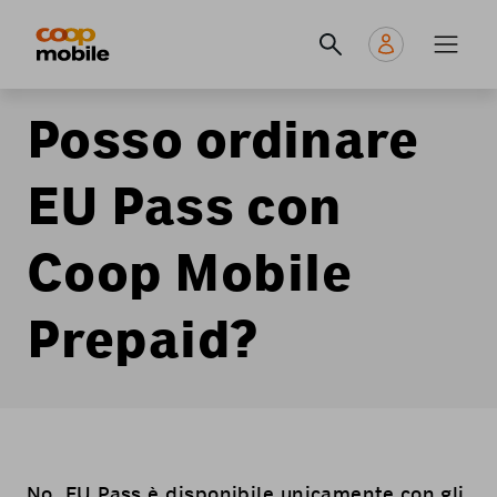
Skip
Navigate
Navigation
to
to
principale
main
home
content
page
Posso ordinare
EU Pass con
Coop Mobile
Prepaid?
No. EU Pass è disponibile unicamente con gli