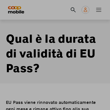
Skip
Navigate
Navigation
to
to
principale
main
home
content
page
Qual è la durata
di validità di EU
Pass?
EU Pass viene rinnovato automaticamente
ogni mese e rimane attivo fino alla sua