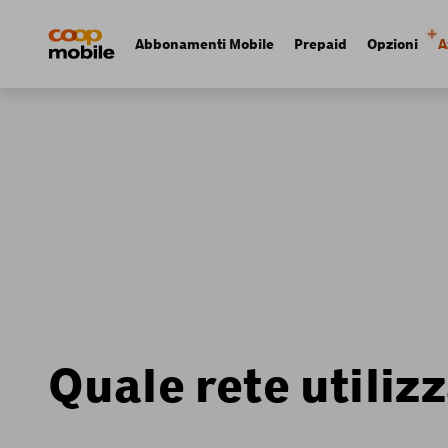
Skip
Navigate
to
to
Navigation
Abbonamenti Mobile
Prepaid
Opzioni
A
main
home
principale
content
page
Quale rete utili