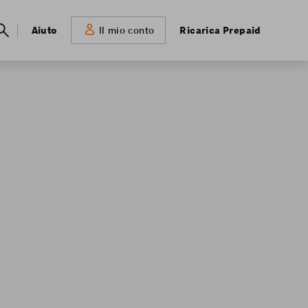
Meta
Aiuto
Ricarica Prepaid
Il mio conto
navigation