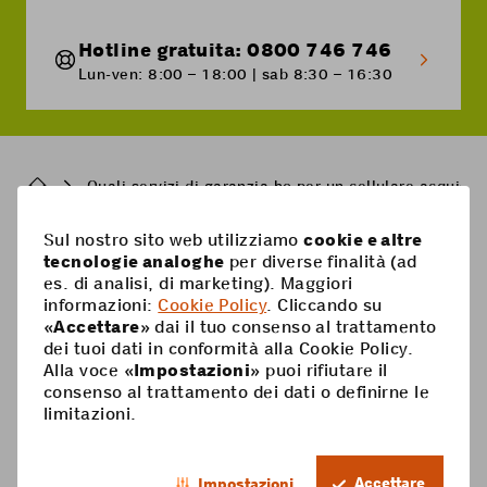
Hotline gratuita: 0800 746 746
Lun-ven: 8:00 – 18:00 | sab 8:30 – 16:30
Breadcrumb
Quali servizi di garanzia ho per un cellulare acquis
Sul nostro sito web utilizziamo
cookie e altre
Pied
tecnologie analoghe
per diverse finalità (ad
Mobile
es. di analisi, di marketing). Maggiori
de
informazioni:
Cookie Policy
. Cliccando su
Abbonamenti mobili
page
Aiuto
«
Accettare
» dai il tuo consenso al trattamento
dei tuoi dati in conformità alla Cookie Policy.
Scheda Prepaid
Supercard
Alla voce «
Impostazioni
» puoi rifiutare il
Coop Mobile
consenso al trattamento dei dati o definirne le
Opzioni
limitazioni.
Ricarica Prepaid
Contatto
Smartphone
IT
Roaming & estero
Il mio conto
Accettare
Impostazioni