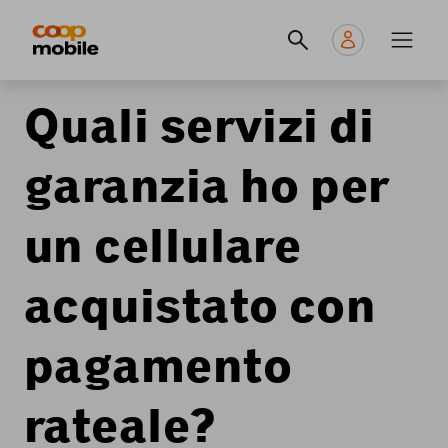
Skip
Navigate
Navigation
to
to
principale
main
home
content
page
Quali servizi di
garanzia ho per
un cellulare
acquistato con
pagamento
rateale?