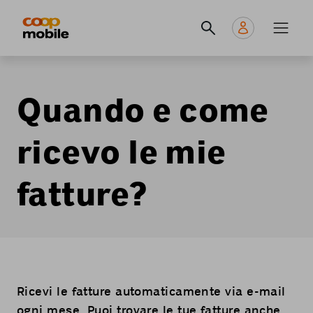
Skip
Navigate
Navigation
to
to
principale
main
home
content
page
Quando e come
ricevo le mie
fatture?
Ricevi le fatture automaticamente via e-mail
ogni mese. Puoi trovare le tue fatture anche