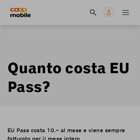
Skip
Navigate
Navigation
to
to
principale
main
home
content
page
Quanto costa EU
Pass?
EU Pass costa 10.– al mese e viene sempre
fatturato per il mese intero,