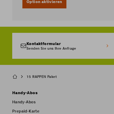
Option aktivieren
Kontaktformular
Senden Sie uns Ihre Anfrage
Breadcrumb
15 RAPPEN Paket
Pied
Handy-Abos
de
Handy-Abos
page
Prepaid-Karte