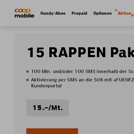
Skip
Navigate
to
to
Navigation
Handy-Abos
Prepaid
Optionen
Aktion
main
home
principale
content
page
15 RAPPEN Pak
100 Min. und/oder 100 SMS innerhalb der Sch
Aktivierung per SMS an die 506 mit «FUENF
Kundenportal
15.–/Mt.