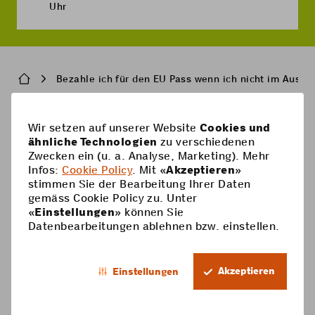
Uhr
Breadcrumb
Bezahle ich für den EU Pass wenn ich nicht im Auslan
Pied
Wir setzen auf unserer Website
Cookies und
Handy-Abos
ähnliche Technologien
zu verschiedenen
de
Zwecken ein (u. a. Analyse, Marketing). Mehr
Handy-Abos
page
Hilfe
Infos:
Cookie Policy
. Mit «
Akzeptieren
»
stimmen Sie der Bearbeitung Ihrer Daten
Prepaid-Karte
Supercard
gemäss Cookie Policy zu. Unter
Coop Mobile
«
Einstellungen
» können Sie
Optionen
Datenbearbeitungen ablehnen bzw. einstellen.
Prepaid aufladen
Kontakt
Smartphone
DE
Roaming & Ausland
Mein Konto
Akzeptieren
Einstellungen
Footer
Mehrwertdienste
Trophy
Rechtliche Informationen
Datenschutz
Legal