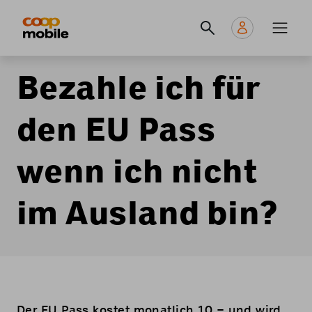
Skip
Navigate
Navigation
to
to
principale
main
home
content
page
Bezahle ich für
den EU Pass
wenn ich nicht
im Ausland bin?
Der EU Pass kostet monatlich 10.− und wird