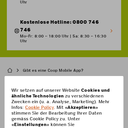
Uhr
Kostenlose Hotline: 0800 746
746
Mo–Fr: 8:00 – 18:00 Uhr | Sa: 8:30 – 16:30
Uhr
Breadcrumb
Gibt es eine Coop Mobile App?
Pied
Wir setzen auf unserer Website
Cookies und
Handy-Abos
ähnliche Technologien
zu verschiedenen
de
Zwecken ein (u. a. Analyse, Marketing). Mehr
Handy-Abos
page
Hilfe
Infos:
Cookie Policy
. Mit «
Akzeptieren
»
stimmen Sie der Bearbeitung Ihrer Daten
Prepaid-Karte
Supercard
gemäss Cookie Policy zu. Unter
Coop Mobile
«
Einstellungen
» können Sie
Optionen