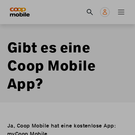
Skip
Navigate
Navigation
to
to
principale
main
home
content
page
Gibt es eine
Coop Mobile
App?
Ja, Coop Mobile hat eine kostenlose App:
myCoop Mobile.