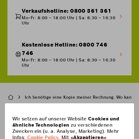
Verkaufshotline: 0800 361 361
Mo–Fr: 8:00 – 18:00 Uhr | Sa: 8:30 – 16:30
Uhr
Kostenlose Hotline: 0800 746
746
Mo–Fr: 8:00 – 18:00 Uhr | Sa: 8:30 – 16:30
Uhr
Breadcrumb
Ich benötige eine Kopie meiner Rechnung. Wo kann ic
Pied
Wir setzen auf unserer Website
Cookies und
Handy-Abos
ähnliche Technologien
zu verschiedenen
de
Zwecken ein (u. a. Analyse, Marketing). Mehr
Handy-Abos
page
Hilfe
Infos:
Cookie Policy
. Mit «
Akzeptieren
»