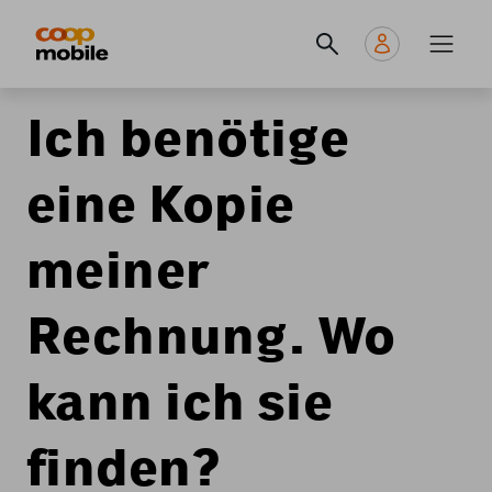
Skip
Navigate
Navigation
to
to
principale
main
home
content
page
Ich benötige
eine Kopie
meiner
Rechnung. Wo
kann ich sie
finden?