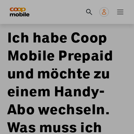
Skip
Navigate
Navigation
to
to
principale
main
home
content
page
Ich habe Coop
Mobile Prepaid
und möchte zu
einem Handy-
Abo wechseln.
Was muss ich