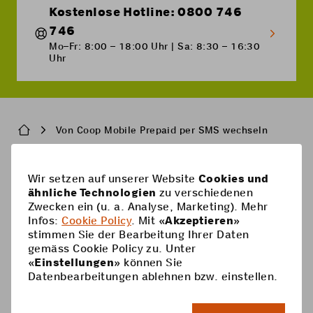
Kostenlose Hotline: 0800 746
746
Mo–Fr: 8:00 – 18:00 Uhr | Sa: 8:30 – 16:30
Uhr
Breadcrumb
Von Coop Mobile Prepaid per SMS wechseln
Pied
Wir setzen auf unserer Website
Cookies und
Handy-Abos
ähnliche Technologien
zu verschiedenen
de
Zwecken ein (u. a. Analyse, Marketing). Mehr
Handy-Abos
page
Hilfe
Infos:
Cookie Policy
. Mit «
Akzeptieren
»
stimmen Sie der Bearbeitung Ihrer Daten
Prepaid-Karte
Supercard
gemäss Cookie Policy zu. Unter
Coop Mobile
«
Einstellungen
» können Sie
Optionen
Datenbearbeitungen ablehnen bzw. einstellen.
Prepaid aufladen
Kontakt
Smartphone
DE
Roaming & Ausland