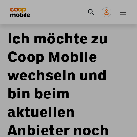
Skip
Navigate
Navigation
to
to
principale
main
home
content
page
Ich möchte zu
Coop Mobile
wechseln und
bin beim
aktuellen
Anbieter noch