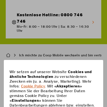
Kostenlose Hotline: 0800 746
746
Mo–Fr: 8:00 – 18:00 Uhr | Sa: 8:30 – 16:30
Uhr
Breadcrumb
Ich möchte zu Coop Mobile wechseln und bin vertrag
Pied
Wir setzen auf unserer Website
Cookies und
Handy-Abos
ähnliche Technologien
zu verschiedenen
de
Zwecken ein (u. a. Analyse, Marketing). Mehr
Handy-Abos
page
Hilfe
Infos:
Cookie Policy
. Mit «
Akzeptieren
»
stimmen Sie der Bearbeitung Ihrer Daten
Prepaid-Karte
Supercard
gemäss Cookie Policy zu. Unter
Coop Mobile
«
Einstellungen
» können Sie
Optionen
Datenbearbeitungen ablehnen bzw. einstellen.
Prepaid aufladen