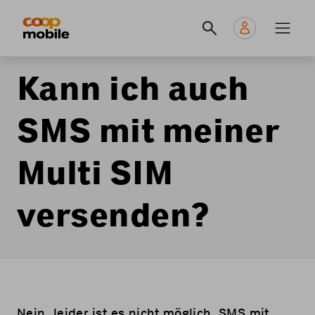
Skip
Navigate
Navigation
to
to
principale
main
home
content
page
Kann ich auch
SMS mit meiner
Multi SIM
versenden?
Nein, leider ist es nicht möglich, SMS mit