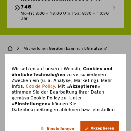
746
Mo–Fr: 8:00 – 18:00 Uhr | Sa: 8:30 – 16:30
Uhr
Breadcrumb
Mit welchen Geräten kann ich 5G nutzen?
Pied
Wir setzen auf unserer Website
Cookies und
Handy-Abos
ähnliche Technologien
zu verschiedenen
de
Zwecken ein (u. a. Analyse, Marketing). Mehr
Handy-Abos
page
Hilfe
Infos:
Cookie Policy
. Mit «
Akzeptieren
»
stimmen Sie der Bearbeitung Ihrer Daten
Prepaid-Karte
Supercard
gemäss Cookie Policy zu. Unter
Coop Mobile
«
Einstellungen
» können Sie
Optionen
Datenbearbeitungen ablehnen bzw. einstellen.
Prepaid aufladen
Kontakt
Smartphone
DE
Roaming & Ausland
Mein Konto
Akzeptieren
Einstellungen