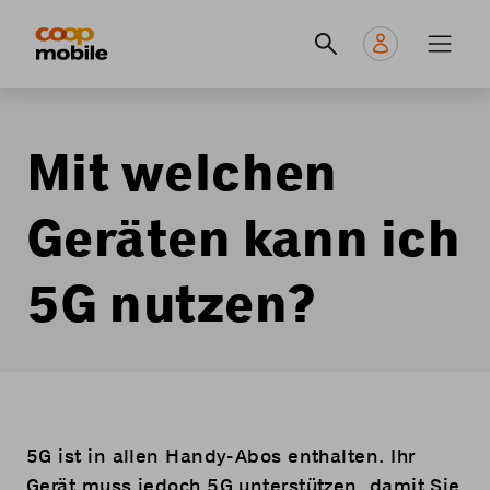
Skip
Navigate
Navigation
to
to
principale
main
home
content
page
Mit welchen
Geräten kann ich
5G nutzen?
5G ist in allen Handy-Abos enthalten. Ihr
Gerät muss jedoch 5G unterstützen, damit Sie