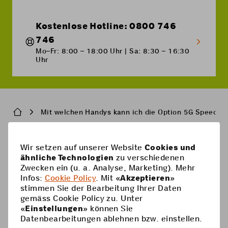
Kostenlose Hotline: 0800 746
746
Mo–Fr: 8:00 – 18:00 Uhr | Sa: 8:30 – 16:30
Uhr
Breadcrumb
Mit welchen Handys kann ich die Option 5G Speed n
Pied
Wir setzen auf unserer Website
Cookies und
Handy-Abos
ähnliche Technologien
zu verschiedenen
de
Zwecken ein (u. a. Analyse, Marketing). Mehr
Handy-Abos
page
Hilfe
Infos:
Cookie Policy
. Mit «
Akzeptieren
»
stimmen Sie der Bearbeitung Ihrer Daten
Prepaid-Karte
Supercard
gemäss Cookie Policy zu. Unter
Coop Mobile
«
Einstellungen
» können Sie
Optionen
Datenbearbeitungen ablehnen bzw. einstellen.
Prepaid aufladen
Kontakt