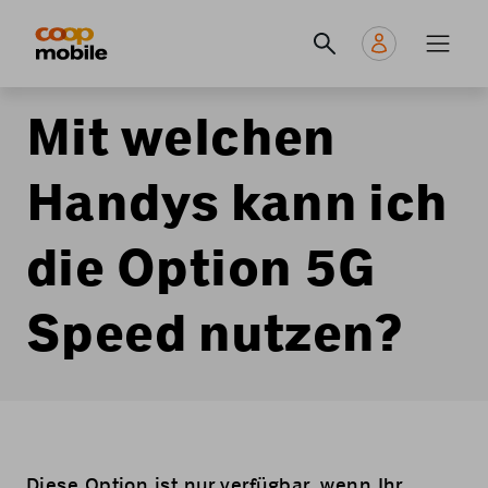
Skip
Navigate
Navigation
to
to
principale
main
home
content
page
Mit welchen
Handys kann ich
die Option 5G
Speed nutzen?
Diese Option ist nur verfügbar, wenn Ihr